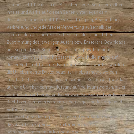
Urheberrecht: Die durch die Betreiber dieser Seiten erstellten
Inhalte und Werke auf diesen Seiten unterliegen dem
deutschen Urheberrecht. Die Vervielfältigung, Bearbeitung,
Verbreitung und jede Art der Verwertung außerhalb der
Grenzen des Urheberrechtes bedürfen der schriftlichen
Zustimmung des jeweiligen Autors bzw. Erstellers. Downloads
und Kopien dieser Seite sind nur für den privaten, nicht
kommerziellen Gebrauch gestattet. Soweit die Inhalte auf
dieser Seite nicht von den Betreibern erstellt wurden, werden
die Urheberrechte Dritter beachtet. Insbesondere werden
Inhalte Dritter als solche gekennzeichnet. Sollten Sie trotzdem
auf eine Urheberrechtsverletzung aufmerksam werden, bitten
wir um einen entsprechenden Hinweis. Bei Bekanntwerden von
Rechtsverletzungen werden wir derartige Inhalte umgehend
entfernen.
Datenschutzerklärung: Die Betreiber dieser Seiten nehmen
den Schutz Ihrer persönlichen Daten ernst. Alle
personenbezogenen Daten werden vertraulich und