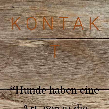
K O N T A K
T
“Hunde haben eine
Art, genau die