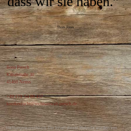
dass wir sie haben.”
-
Thom Jones
Ilona Presch
Kanalstraße 30
41460 Neuss
+49 173 54 00 437
kooikerzucht@rechtsanwalt-presch.de
Haftungsausschluss: Der Inhalt dieser Website wurden von