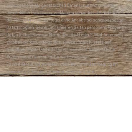
entsprechend der gesetzlichen Datenschutzvorschriften
sowie dieser Datenschutzerklärung behandelt. Die Nutzung
der Webseite ist in der Regel ohne Angabe personenbezogener
Daten möglich. Soweit auf unseren Seiten personenbezogene
Daten (beispielsweise Name, Anschrift oder E-Mail-Adressen)
erhoben werden, erfolgt dies, soweit möglich, stets auf
freiwilliger Basis. Diese Daten werden ohne ausdrückliche
Zustimmung nicht an Dritte weitergegeben.
Es wird darauf hingewiesen, dass die Datenübertragung im
Internet (z.B. bei der Kommunikation per E-Mail)
Sicherheitslücken aufweisen kann. Ein lückenloser Schutz der
Daten vor dem Zugriff durch Dritte ist nicht möglich.
Server-Log-Files: Der Provider der Seiten erhebt und speichert
automatisch Informationen in so genannten Server-Log Files,
die Ihr Browser automatisch an uns übermittelt. Dies sind:
• Browsertyp/ Browserversion
• verwendetes Betriebssystem
• Referrer URL