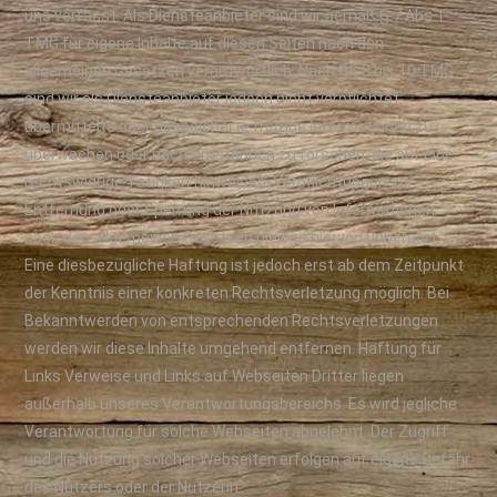
uns verfasst. Als Diensteanbieter sind wir gemäß § 7 Abs.1
TMG für eigene Inhalte auf diesen Seiten nach den
allgemeinen Gesetzen verantwortlich. Nach §§ 8 bis 10 TMG
sind wir als Diensteanbieter jedoch nicht verpflichtet,
übermittelte oder gespeicherte fremde Informationen zu
überwachen oder nach Umständen zu forschen, die auf eine
rechtswidrige Tätigkeit hinweisen. Verpflichtungen zur
Entfernung oder Sperrung der Nutzung von Informationen
nach den allgemeinen Gesetzen bleiben hiervon unberührt.
Eine diesbezügliche Haftung ist jedoch erst ab dem Zeitpunkt
der Kenntnis einer konkreten Rechtsverletzung möglich. Bei
Bekanntwerden von entsprechenden Rechtsverletzungen
werden wir diese Inhalte umgehend entfernen. Haftung für
Links Verweise und Links auf Webseiten Dritter liegen
außerhalb unseres Verantwortungsbereichs. Es wird jegliche
Verantwortung für solche Webseiten abgelehnt. Der Zugriff
und die Nutzung solcher Webseiten erfolgen auf eigene Gefahr
des Nutzers oder der Nutzerin.